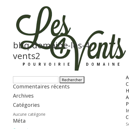
bbq-domaine-les-4-
vents2
A
Rechercher :
C
Commentaires récents
H
Archives
A
P
Catégories
I
Aucune catégorie
C
Méta
S