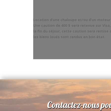
Location d’une chaloupe et/ou d’un moteur
Une caution de 400 $ sera retenue sur Visa
la fin du séjour, cette caution sera remise
les biens loués sont rendus en bon état.
Contactez-nous pou