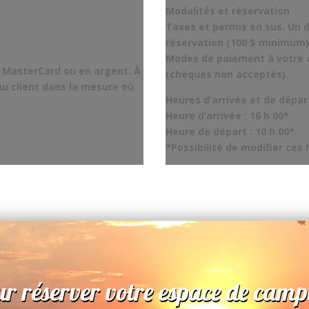
Modalités et réservation
Taxes et permis en sus. Un 
réservation (100 $ minimum)
Modes de paiement à votre a
, MasterCard ou en argent. À
(chèques non acceptés).
 au client dans la mesure où
Heures d’arrivée et de dépar
Heure d’arrivée : 16 h 00*
Heure de départ : 10 h 00*
*Possibilité de modifier ces
r réserver votre espace de camp