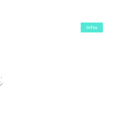
Hébergement
Activités
Photos
Infos
Contact
s