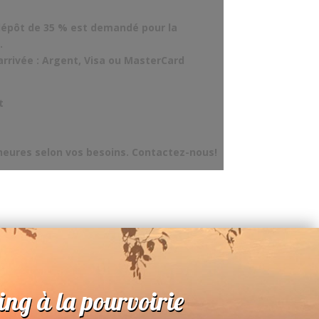
dépôt de 35 % est demandé pour la
.
rrivée : Argent, Visa ou MasterCard
t
 heures selon vos besoins. Contactez-nous!
ing à la pourvoirie