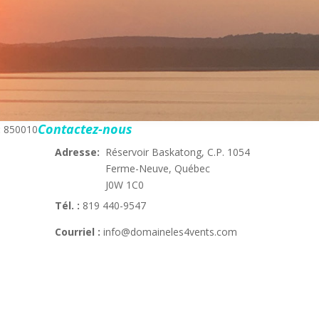
Contactez-nous
:
850010
Adresse:
Réservoir Baskatong, C.P. 1054
Ferme-Neuve, Québec
J0W 1C0
Tél. :
819 440-9547
Courriel :
info@domaineles4vents.com