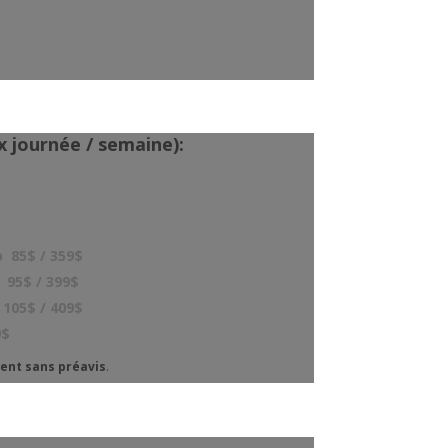
ix journée / semaine):
p 85$ / 359$
 95$ / 399$
 105$ / 409$
9$
ment sans préavis
.