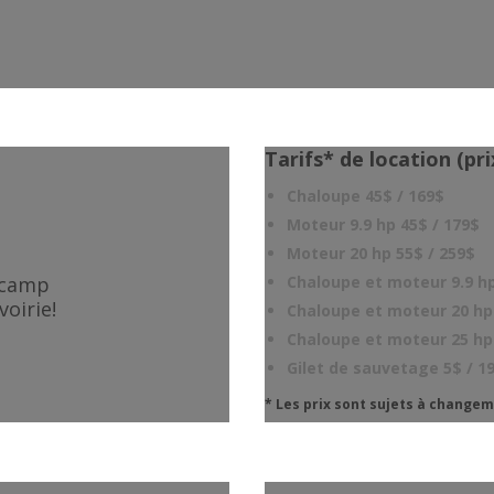
Tarifs* de location (pr
Chaloupe 45$ / 169$
Moteur 9.9 hp 45$ / 179$
Moteur 20 hp 55$ / 259$
 camp
Chaloupe et moteur 9.9 h
voirie!
Chaloupe et moteur 20 hp
Chaloupe et moteur 25 hp
Gilet de sauvetage 5$ / 1
* Les prix sont sujets à change